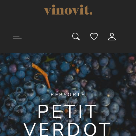
uptinhalt springen
REBSORTE
PETIT
VERDOT