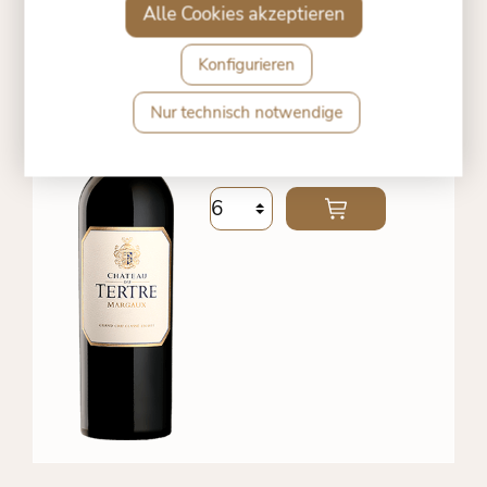
MARGAUX AC 2015
Alle Cookies akzeptieren
Konfigurieren
00 €
*
42,
Nur technisch notwendige
inkl. MwSt. zzgl.
Versandkosten