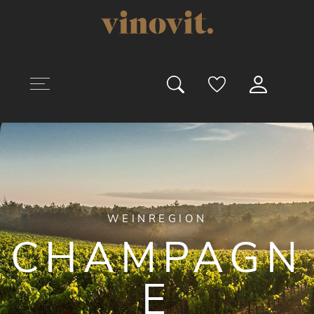
uptinhalt springen
WEINREGION
CHAMPAGN
E