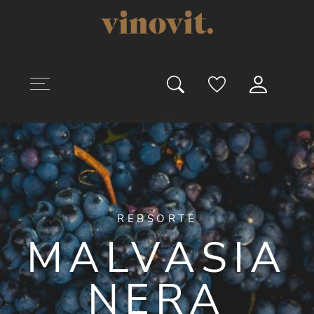
uptinhalt springen
REBSORTE
MALVASIA
NERA