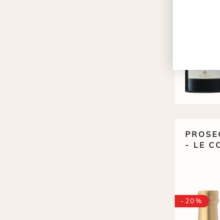
PROSE
- LE 
-20%