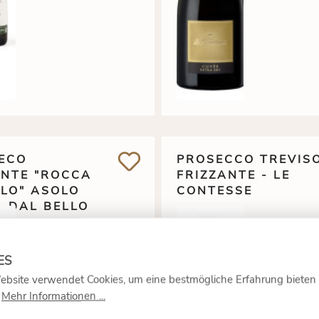
ECO
PROSECCO TREVIS
ANTE "ROCCA
FRIZZANTE - LE
OLO" ASOLO
CONTESSE
- DAL BELLO
90 €
*
40 
9,
7,
0.75 Liter
(13,20 €* / 1 Liter)
0.75 Liter
(9,87 €* / 
ebsite verwendet Cookies, um eine bestmögliche Erfahrung bieten
inkl. MwSt. zzgl.
Versandkosten
inkl. MwSt. zzgl.
Ve
.
Mehr Informationen ...