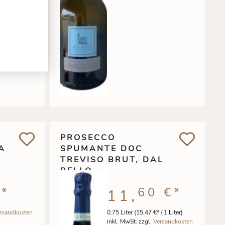
PROSECCO
A
SPUMANTE DOC
TREVISO BRUT, DAL
BELLO
€
*
60 €
*
11,
rsandkosten
0.75 Liter
(15,47 €* / 1 Liter)
inkl. MwSt. zzgl.
Versandkosten