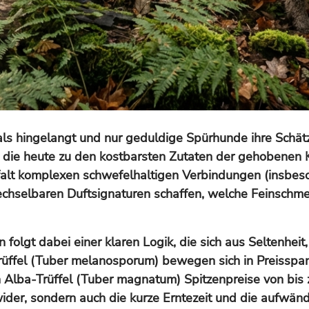
als hingelangt und nur geduldige Spürhunde ihre Schät
, die heute zu den kostbarsten Zutaten der gehobenen 
alt komplexen schwefelhaltigen Verbindungen (insbeso
rwechselbaren Duftsignaturen schaffen, welche Feinschm
 folgt dabei einer klaren Logik, die sich aus Seltenheit
rüffel (Tuber melanosporum) bewegen sich in Preissp
Alba-Trüffel (Tuber magnatum) Spitzenpreise von bis 
 wider, sondern auch die kurze Erntezeit und die aufwän