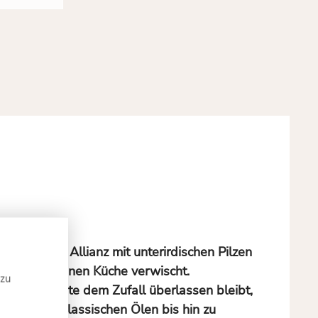
mnisvolle Allianz mit unterirdischen Pilzen
in der gehobenen Küche verwischt.
 zu
nd ihre Ernte dem Zufall überlassen bleibt,
kelt. Von klassischen Ölen bis hin zu