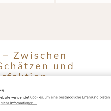
e – Zwischen
 Schätzen und
erfektion
enwälder, wo jahrhundertealte Wurzelsysteme eine gehei
t jeher die Grenzen zwischen Luxus und Notwendigkeit 
ebsite verwendet Cookies, um eine bestmögliche Erfahrung bieten
s Paradox – während ihre Ursprünge im Dunkeln liegen u
.
Mehr Informationen ...
ltigsten Delikatessen der modernen Gourmetküche entwic