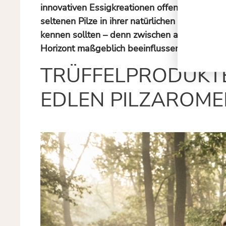
innovativen Essigkreationen offenbart sich h
seltenen Pilze in ihrer natürlichen Form zu b
kennen sollten – denn zwischen authentischen 
Horizont maßgeblich beeinflussen wird.
TRÜFFELPRODUKTE 
EDLEN PILZAROM