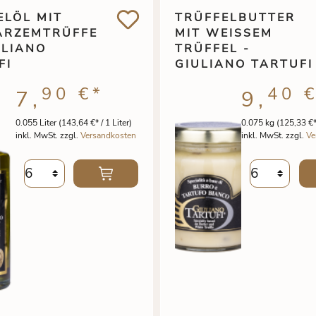
ELÖL MIT
TRÜFFELBUTTER
RZEMTRÜFFE
MIT WEISSEM T
ULIANO
RÜFFEL - G
FI
IULIANO TARTUFI
90 €
*
40 
7,
9,
0.055 Liter
(143,64 €* / 1 Liter)
0.075 kg
(125,33 €*
inkl. MwSt. zzgl.
Versandkosten
inkl. MwSt. zzgl.
Ve