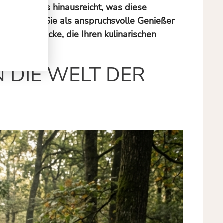
eit über das hinausreicht, was diese
stricke, die Sie als anspruchsvolle Genießer
Qualitätslücke, die Ihren kulinarischen
 DIE WELT DER