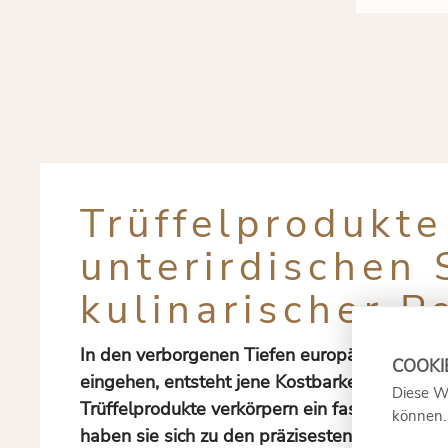
Trüffelprodukt
unterirdischen
kulinarischer P
In den verborgenen Tiefen europäischer Eich
eingehen, entsteht jene Kostbarkeit, die sei
Diese W
Trüffelprodukte verkörpern ein faszinierende
können
haben sie sich zu den präzisesten und vielfä