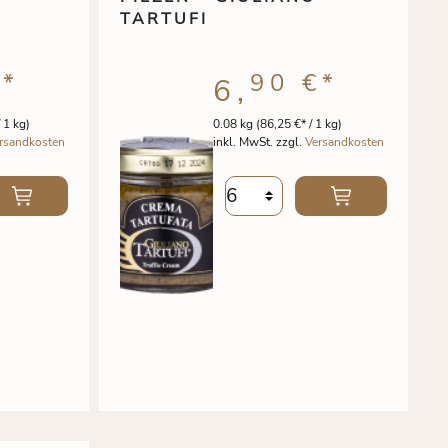
TARTUFI
€
*
90 €
*
6,
 1 kg)
0.08 kg
(86,25 €* / 1 kg)
rsandkosten
inkl. MwSt. zzgl.
Versandkosten