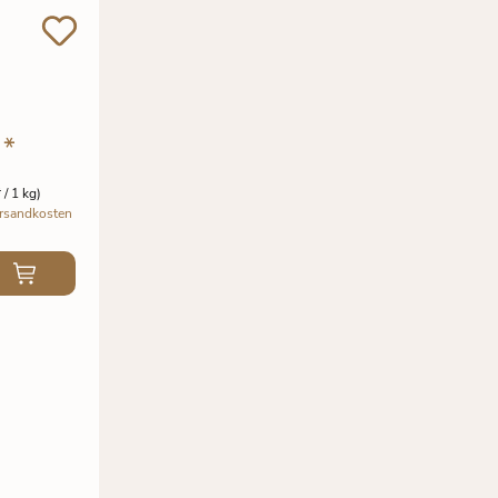
€
*
 / 1 kg)
rsandkosten