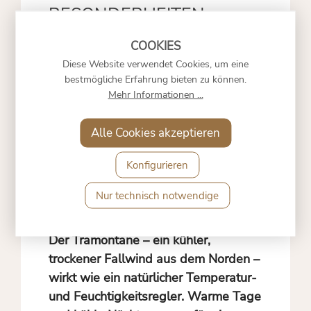
BESONDERHEITEN
Die Lage auf einem exponierten
Diese Website verwendet Cookies, um eine
bestmögliche Erfahrung bieten zu können.
Cevennenhügel vereint ideale
Mehr Informationen ...
Drainage, viel Sonneneinstrahlung
und eine Spannung aus mediterraner
Alle Cookies akzeptieren
Wärme und kühleren Einflüssen des
Gebirges. Die kalkhaltigen Böden mit
Konfigurieren
Schiefereinschlüssen prägen Weine
mit mineralischer Tiefe, Struktur und
Nur technisch notwendige
natürlichem Reifepotenzial.
Der Tramontane – ein kühler,
trockener Fallwind aus dem Norden –
wirkt wie ein natürlicher Temperatur-
und Feuchtigkeitsregler. Warme Tage