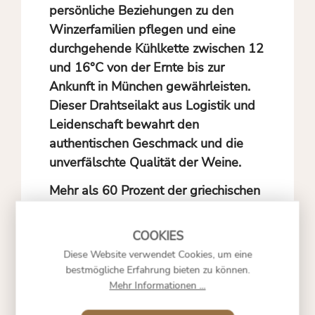
persönliche Beziehungen zu den
Winzerfamilien pflegen und eine
durchgehende Kühlkette zwischen 12
und 16°C von der Ernte bis zur
Ankunft in München gewährleisten.
Dieser Drahtseilakt aus Logistik und
Leidenschaft bewahrt den
authentischen Geschmack und die
unverfälschte Qualität der Weine.
Mehr als 60 Prozent der griechischen
Produzenten praktizieren bereits
biologische oder biodynamische
Methoden, was den nachhaltigen
Diese Website verwendet Cookies, um eine
Anbau zur Regel macht. Besonders
bestmögliche Erfahrung bieten zu können.
faszinierend sind die traditionellen
Mehr Informationen ...
Gärungsprozesse in Amphoren aus