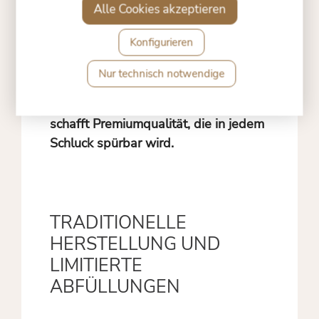
Ton (atmende Gefäße, die
Alle Cookies akzeptieren
mikrooxidative Prozesse fördern und
Konfigurieren
dem Wein eine besondere Mineralität
verleihen). Diese Verbindung aus
Nur technisch notwendige
Handarbeit, überlieferten Techniken
und modernem Qualitätsbewusstsein
schafft Premiumqualität, die in jedem
Schluck spürbar wird.
TRADITIONELLE
HERSTELLUNG UND
LIMITIERTE
ABFÜLLUNGEN