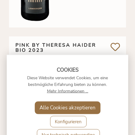
PINK BY THERESA HAIDER
BIO 2023
16 €
*
Diese Website verwendet Cookies, um eine
8,
bestmögliche Erfahrung bieten zu können.
-15%
Mehr Informationen ...
0.75 Liter
(10,88 €* / 1 Liter)
inkl. MwSt. zzgl.
Versandkosten
Alle Cookies akzeptieren
Konfigurieren
Nur technisch notwendige