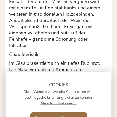
Einsatz, der auf der Maische vergoren wird,
mit einem Teil in Edelstahltanks und einem
weiteren in traditionellen Holzgebinden.
Anschließend durchläuft der Wein die
Wildspontan®-Methode: Er vergärt mit
eigenen Wildhefen und reift auf der
Feinhefe – ganz ohne Schönung oder
Filtration.
Charakteristik
Im Glas präsentiert sich ein tiefes Rubinrot.
Die Nase verführt mit Aromen von
Wacholder, Cassis, Schwarzkirsche und
Piment. Am Gaumen zeigt der Wein Eleganz
und Struktur zugleich: feingliedrige Tannine
Diese Website verwendet Cookies, um eine
und präsente Mineralität verleihen ihm
bestmögliche Erfahrung bieten zu können.
Saftigkeit und Klarheit.
Mehr Informationen ...
Weingut