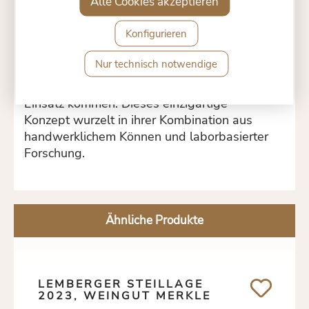
Alle Cookies akzeptieren
Georg und Anja Merkle kultivieren auf rund
12 ha am Ochsenbacher Stromberg eine
Konfigurieren
Vielzahl klassischer Rebsorten. Seit 2010
nutzen sie ihre betriebseigene Methode –
Nur technisch notwendige
Wildspontan® – bei der ausschließlich im
Weinberg isolierte Hefen zur Vergärung zum
Einsatz kommen. Dieses einzigartige
Konzept wurzelt in ihrer Kombination aus
handwerklichem Können und laborbasierter
Forschung.
Ähnliche Produkte
LEMBERGER STEILLAGE
2023, WEINGUT MERKLE