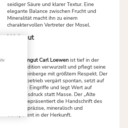
seidiger Säure und klarer Textur. Eine
elegante Balance zwischen Frucht und
Mineralität macht ihn zu einem
charaktervollen Vertreter der Mosel.
Weingut
Das
Weingut Carl Loewen
ist tief in der
 zu
Moseltradition verwurzelt und pflegt seine
alten Weinberge mit größtem Respekt. Der
Familienbetrieb vergärt spontan, setzt auf
minimale Eingriffe und legt Wert auf
Terroirausdruck statt Masse. Der „Alte
Reben“ repräsentiert die Handschrift des
Hauses: präzise, mineralisch und
transparent in der Herkunft.