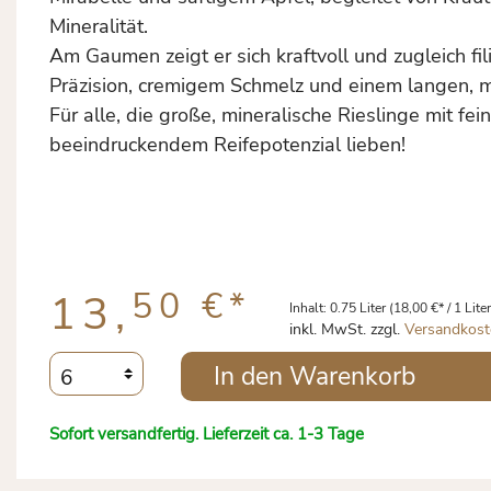
Mineralität.
Am Gaumen zeigt er sich kraftvoll und zugleich fi
Präzision, cremigem Schmelz und einem langen, m
Für alle, die große, mineralische Rieslinge mit fei
beeindruckendem Reifepotenzial lieben!
50 €
*
13,
Inhalt:
0.75 Liter
(18,00 €* / 1 Liter
inkl. MwSt. zzgl.
Versandkost
In den Warenkorb
Sofort versandfertig. Lieferzeit ca. 1-3 Tage