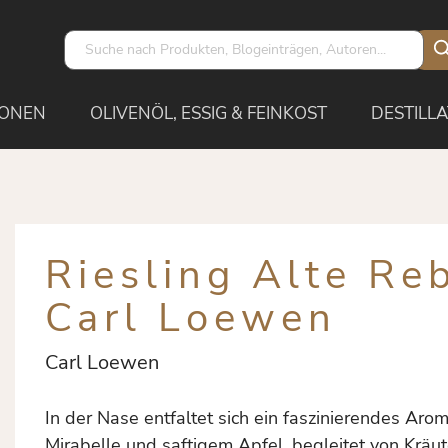
IONEN
OLIVENÖL, ESSIG & FEINKOST
DESTILLA
Riesling Alte Re
Carl Loewen
Carl Loewen
In der Nase entfaltet sich ein faszinierendes Arom
Mirabelle und saftigem Apfel, begleitet von Kräut