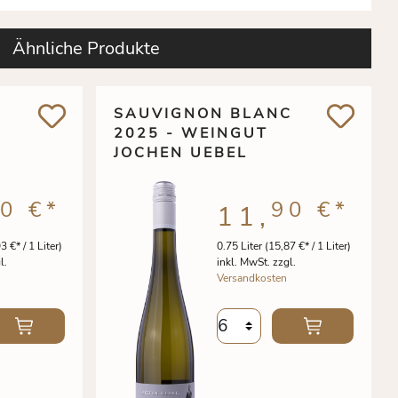
Ähnliche Produkte
SAUVIGNON BLANC
2025 - WEINGUT
JOCHEN UEBEL
0 €
*
90 €
*
11,
3 €* / 1 Liter)
0.75 Liter
(15,87 €* / 1 Liter)
l.
inkl. MwSt. zzgl.
Versandkosten