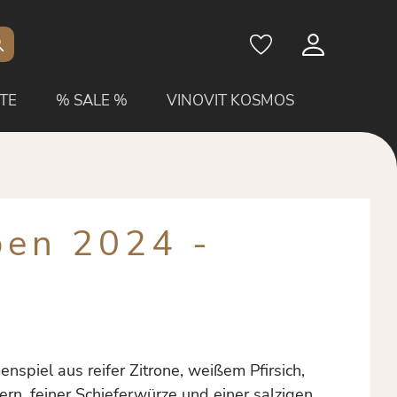
TE
% SALE %
VINOVIT KOSMOS
ben 2024 -
enspiel aus reifer Zitrone, weißem Pfirsich,
ern, feiner Schieferwürze und einer salzigen