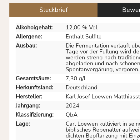
Steckbrief
Bewer
Alkoholgehalt:
12,00 % Vol.
Allergene:
Enthält Sulfite
Ausbau:
Die Fermentation verläuft üb
Tage vor der Füllung wird d
werden streng nach tradition
abgeladen und nach schonend
Spontanvergärung, vergoren.
Gesamtsäure:
7,30 g/l
Herkunftsland:
Deutschland
Hersteller:
Karl Josef Loewen Matthiass
Jahrgang:
2024
Klassifizierung:
QbA
Lage:
Carl Loewen kultiviert in se
biblisches Rebenalter aufweis
dichten Bepflanzung mit Einze