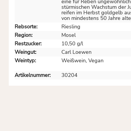
eine für Reben ungewöhnliche
stürmischen Wachstum der Ju
reifen im Herbst goldgelb a
von mindestens 50 Jahre alt
Rebsorte:
Riesling
Region:
Mosel
Restzucker:
10,50 g/l
Weingut:
Carl Loewen
Weintyp:
Weißwein
, Vegan
Artikelnummer:
30204