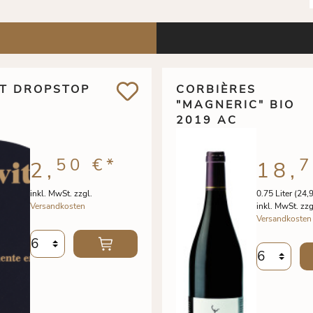
IT DROPSTOP
CORBIÈRES
"MAGNERIC" BIO
2019 AC
50 €
*
7
2,
18,
inkl. MwSt. zzgl.
0.75 Liter
(24,9
Versandkosten
inkl. MwSt. zzg
Versandkosten