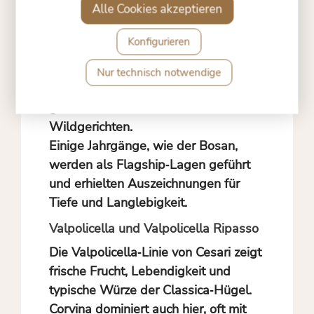
Tanninstruktur und Alkohol sind
Alle Cookies akzeptieren
präsent, aber ausgewogen durch
Reife und Eichenholz‑Ausbau.
Konfigurieren
Serviertemperatur liegt bei 16–18 °C.
Nur technisch notwendige
Er passt gut zu reifem Käse,
geschmortem Rind und
Wildgerichten.
Einige Jahrgänge, wie der Bosan,
werden als Flagship‑Lagen geführt
und erhielten Auszeichnungen für
Tiefe und Langlebigkeit.
Valpolicella und Valpolicella Ripasso
Die Valpolicella‑Linie von Cesari zeigt
frische Frucht, Lebendigkeit und
typische Würze der Classica‑Hügel.
Corvina dominiert auch hier, oft mit