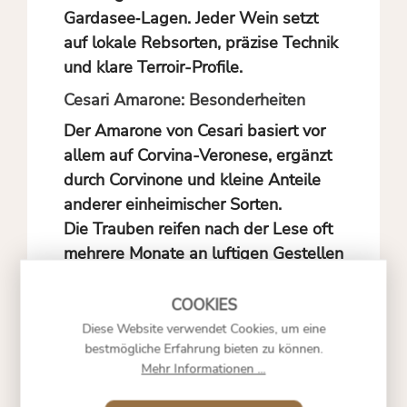
Gardasee‑Lagen. Jeder Wein setzt
auf lokale Rebsorten, präzise Technik
und klare Terroir-Profile.
Cesari Amarone: Besonderheiten
Der Amarone von Cesari basiert vor
allem auf Corvina-Veronese, ergänzt
durch Corvinone und kleine Anteile
anderer einheimischer Sorten.
Die Trauben reifen nach der Lese oft
mehrere Monate an luftigen Gestellen
(Appassimento), was den Wein an
Konzentration und Aromen gewinnt.
Diese Website verwendet Cookies, um eine
Im Glas zeigt er Noten von Kirsche,
bestmögliche Erfahrung bieten zu können.
dunklen Beeren, Schokolade und
Mehr Informationen ...
Gewürzen.