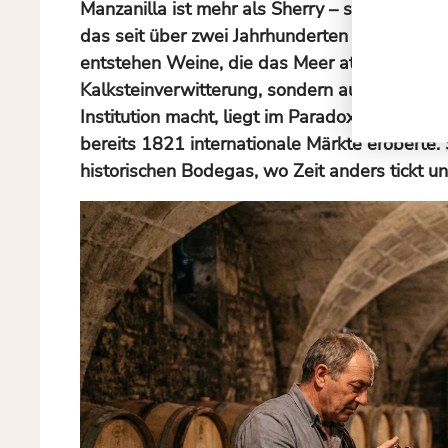
Manzanilla ist mehr als Sherry – sie ist salz
das seit über zwei Jahrhunderten die Geheimn
entstehen Weine, die das Meer atmen. Die küh
Kalksteinverwitterung, sondern auch jene Flor
Institution macht, liegt im Paradox: Hier verb
bereits 1821 internationale Märkte eroberte.
historischen Bodegas, wo Zeit anders tickt u