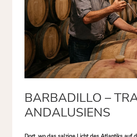
BARBADILLO – TR
ANDALUSIENS
Dort, wo das salzige Licht des Atlantiks auf 