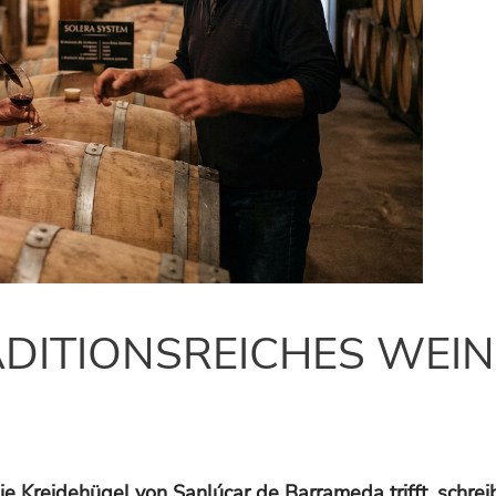
ADITIONSREICHES WEIN
die Kreidehügel von Sanlúcar de Barrameda trifft, schre