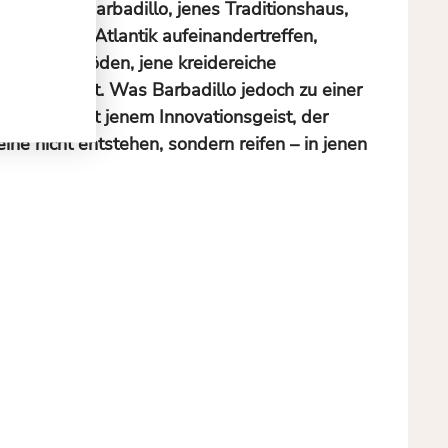
besser als Barbadillo, jenes Traditionshaus,
quivir und Atlantik aufeinandertreffen,
 Albariza-Böden, jene kreidereiche
gkeit schenkt. Was Barbadillo jedoch zu einer
a-Systeme mit jenem Innovationsgeist, der
ne nicht entstehen, sondern reifen – in jenen