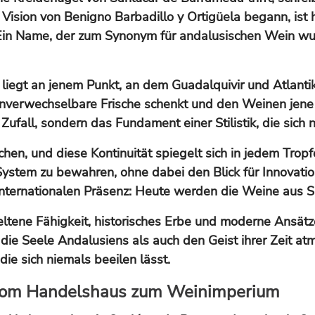
Vision von Benigno Barbadillo y Ortigüela begann, ist
. Ein Name, der zum Synonym für andalusischen Wein wur
liegt an jenem Punkt, an dem Guadalquivir und Atlantik
nverwechselbare Frische schenkt und den Weinen jene sa
Zufall, sondern das Fundament einer Stilistik, die sich n
en, und diese Kontinuität spiegelt sich in jedem Tropfe
System zu bewahren, ohne dabei den Blick für Innovatio
internationalen Präsenz: Heute werden die Weine aus Sa
eltene Fähigkeit, historisches Erbe und moderne Ansätz
ie Seele Andalusiens als auch den Geist ihrer Zeit atme
ie sich niemals beeilen lässt.
– Vom Handelshaus zum Weinimperium