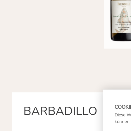
BARBADILLO
Diese W
können