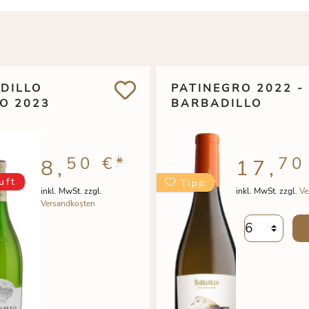
DILLO
PATINEGRO 2022 -
O 2023
BARBADILLO
50 €
*
70
8,
17,
uft
Tipp
inkl. MwSt. zzgl.
inkl. MwSt. zzgl.
Ve
Versandkosten