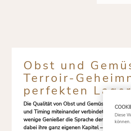
Obst und Gemü
Terroir-Geheimn
perfekten Lage
Die Qualität von Obst und Gemüse lässt sich
und Timing miteinander verbindet. Während S
Diese W
wenige Genießer die Sprache der Reifegrade,
können
dabei ihre ganz eigenen Kapitel – von toskan