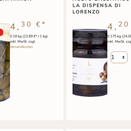
LA DISPENSA DI
LORENZO
30 €
*
20
4,
4,
0.18 kg
(23,89 €* / 1 kg)
0.175 kg
(24,00
inkl. MwSt. zzgl.
inkl. MwSt. zzg
Versandkosten