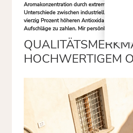
Aromakonzentration durch extreme Temperatu
Unterschiede zwischen industrieller Massenwa
vierzig Prozent höheren Antioxidantien-Gehal
Aufschläge zu zahlen. Mir persönlich erschei
QUALITÄTSMERKM
HOCHWERTIGEM O