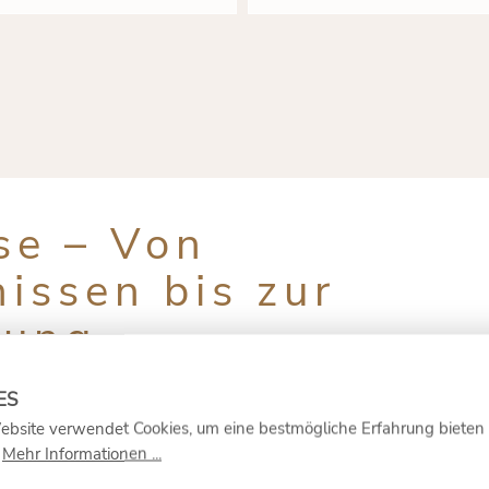
se – Von
issen bis zur
rung
 nicht über Barcodes entschlüsseln, sondern über jahr
upermärkte uns das ganze Jahr über mit vermeintlich p
ebsite verwendet Cookies, um eine bestmögliche Erfahrung bieten
 die sich in Textur und charakteristischen Aromen aus
.
Mehr Informationen ...
ischen Tomaten, die ihre Süße vulkanischen Böden verda