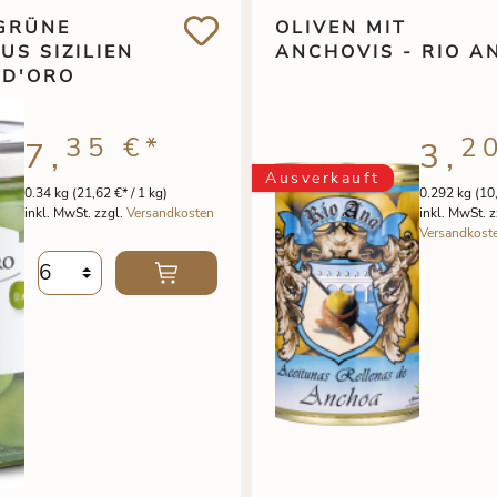
RÜNE O
OLIVEN MIT
S SIZILIEN -
ANCHOVIS - RIO A
D'ORO
35 €
*
2
7,
3,
Ausverkauft
0.34 kg
(21,62 €* / 1 kg)
0.292 kg
(10
inkl. MwSt. zzgl.
Versandkosten
inkl. MwSt. z
Versandkost