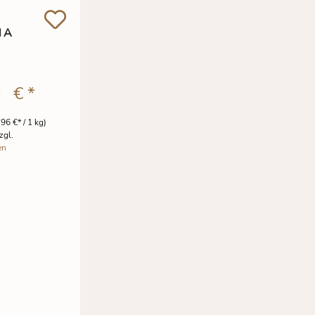
NA
0 €
*
,96 €* / 1 kg)
zgl.
en