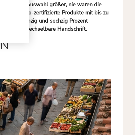
e war die Auswahl größer, nie waren die
einmal Bio-zertifizierte Produkte mit bis zu
zwischen zwanzig und sechzig Prozent
 ihre unverwechselbare Handschrift.
ON