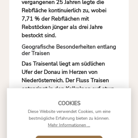
vergangenen 25 Jahren legte die
Rebfläche kontinuierlich zu, wobei
7,71 % der Rebflächen mit
Rebstöcken jünger als drei Jahre
bestockt sind.
Geografische Besonderheiten entlang
der Traisen
Das Traisental liegt am südlichen
Ufer der Donau im Herzen von
Niederösterreich. Der Fluss Traisen
entspringt in den Kalkalpen auf etwa
1.400 Metern Seehöhe und mündet
bei Traismauer in die Donau.
Diese Website verwendet Cookies, um eine
Die Region erstreckt sich zwischen
bestmögliche Erfahrung bieten zu können.
Mehr Informationen ...
den Weinbaugebieten Kremstal und
Kamptal. Geschichtsträchtige Orte