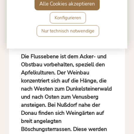
Alle Cookies akzeptieren
wie
Traismauer
und
Herzogenburg
bilden kulturelle Fixpunkte. Weitere
Konfigurieren
wichtige Weinbaugemeinden sind
Inzersdorf
,
Getzersdorf
,
Reichersdorf
,
Nur technisch notwendige
Nußdorf
,
Statzendorf
,
Oberwölbling
und
Unterwölbling
.
Die Flussebene ist dem Acker- und
Obstbau vorbehalten, speziell den
Apfelkulturen. Der Weinbau
konzentriert sich auf die Hänge, die
nach Westen zum Dunkelsteinerwald
und nach Osten zum Venusberg
ansteigen. Bei Nußdorf nahe der
Donau finden sich Weingärten auf
breit angelegten
Böschungsterrassen. Diese werden