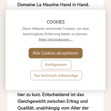
Domaine La Maurine Hand in Hand.
Das Weingut versteht sich als
Interpret seines Terroirs, wobei
überlieferte Praktiken und moderne
Diese Website verwendet Cookies, um eine
Einsichten ineinandergreifen. Die
bestmögliche Erfahrung bieten zu können.
Handlese bildet das Fundament
Mehr Informationen ...
dieser Philosophie. Jede Traube wird
behutsam in kleinen Kisten
Alle Cookies akzeptieren
transportiert, um die Integrität der
Beeren vom Rebstock bis in den
Konfigurieren
Keller zu bewahren.
Nur technisch notwendige
Der Mythos, alte Reben produzierten
automatisch bessere Weine, greift
hier zu kurz. Entscheidend ist das
Gleichgewicht zwischen Ertrag und
Qualität, unabhängig vom Alter der