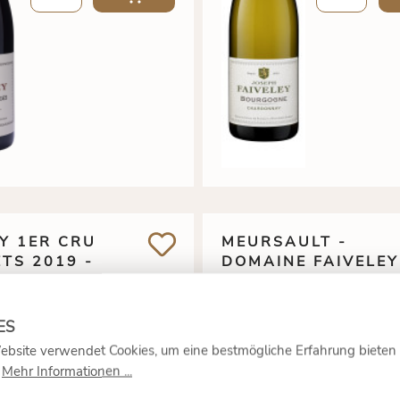
Y 1ER CRU
MEURSAULT -
TS 2019 -
DOMAINE FAIVELEY
NE FAIVELEY
00 €
*
90
119,
69,
ebsite verwendet Cookies, um eine bestmögliche Erfahrung bieten
.
Mehr Informationen ...
0.75 Liter
(158,67 €* / 1 Liter)
0.75 Liter
(93,20 €* 
inkl. MwSt. zzgl.
Versandkosten
inkl. MwSt. zzgl.
Ve