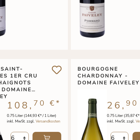
-SAINT-
BOURGOGNE
ES 1ER CRU
CHARDONNAY -
HAIGNOTS
DOMAINE FAIVELEY
LEY
70 €
*
90
108,
26,
0.75 Liter
(144,93 €* / 1 Liter)
0.75 Liter
(35,87 €* 
inkl. MwSt. zzgl.
Versandkosten
inkl. MwSt. zzgl.
Ve