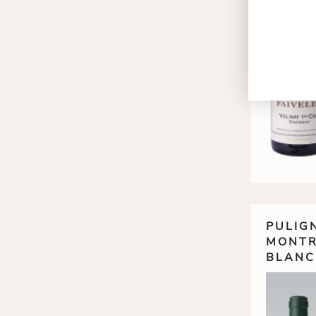
PULIG
MONT
BLANC