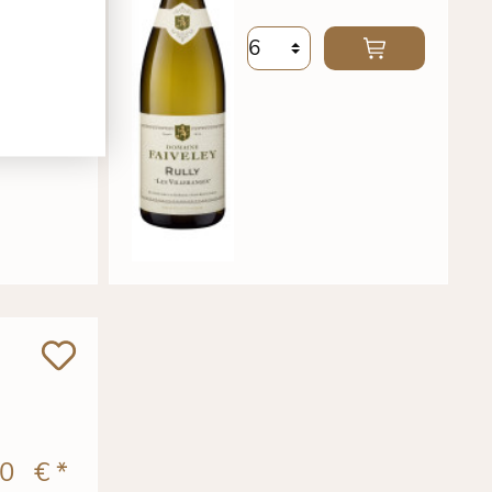
0 €
*