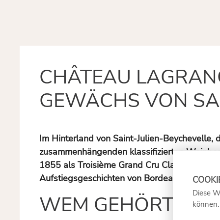
CHÂTEAU LAGRANG
GEWÄCHS VON SAI
Im Hinterland von Saint-Julien-Beychevelle,
zusammenhängenden klassifizierten Weinberg
1855 als Troisième Grand Cru Classé eingest
Aufstiegsgeschichten von Bordeaux – vom ve
Diese W
WEM GEHÖRT CHÂ
können