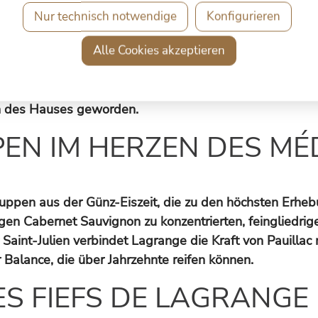
Nur technisch notwendige
Konfigurieren
nischen Getränkekonzern Suntory – es war das erste k
Alle Cookies akzeptieren
 sorgte damals für Aufsehen. Was folgte, gilt heute als
harakter des Gutes anzutasten. Unter der langjährigen
 Spitzengruppe von Saint-Julien auf. Die Kombination a
n des Hauses geworden.
PEN IM HERZEN DES M
ppen aus der Günz-Eiszeit, die zu den höchsten Erhebu
en Cabernet Sauvignon zu konzentrierten, feingliedrige
r Saint-Julien verbindet Lagrange die Kraft von Pauilla
 Balance, die über Jahrzehnte reifen können.
S FIEFS DE LAGRANGE