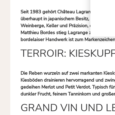
Seit 1983 gehört Château Lagrange dem japa
überhaupt in japanischem Besitz, und der Kauf
Weinberge, Keller und Präzision, ohne den C
Matthieu Bordes stieg Lagrange zurück in die
bordelaiser Handwerk ist zum Markenzeiche
TERROIR: KIESKUP
Die Reben wurzeln auf zwei markanten Kiesku
Kiesböden drainieren hervorragend und zwing
gedeihen Merlot und Petit Verdot. Typisch fü
dunkler Frucht, feinem Tanninkorn und großer
GRAND VIN UND LE