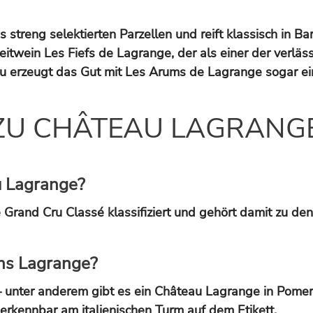
treng selektierten Parzellen und reift klassisch in Barr
 Zweitwein Les Fiefs de Lagrange, der als einer der verl
zu erzeugt das Gut mit Les Arums de Lagrange sogar ei
ZU CHÂTEAU LAGRANG
u Lagrange?
and Cru Classé klassifiziert und gehört damit zu den e
ns Lagrange?
 unter anderem gibt es ein Château Lagrange in Pomerol
erkennbar am italienischen Turm auf dem Etikett.