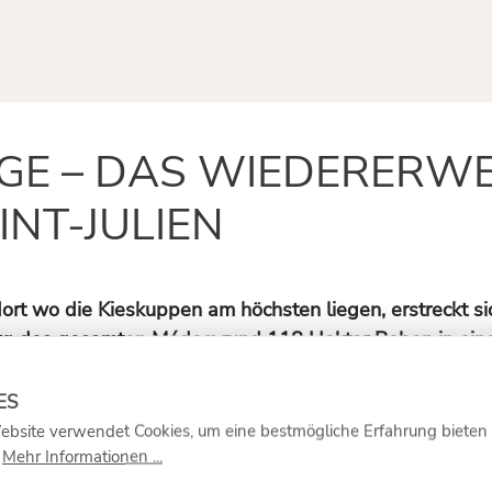
E – DAS WIEDERERWE
NT-JULIEN
 dort wo die Kieskuppen am höchsten liegen, erstreckt 
 des gesamten Médoc: rund 118 Hektar Reben in einem e
uft, erzählt das Gut mit dem markanten italienischen 
rnachlässigten Riesen zum Musterbetrieb der
Weinregi
ebsite verwendet Cookies, um eine bestmögliche Erfahrung bieten
TEAU LAGRANGE?
.
Mehr Informationen ...