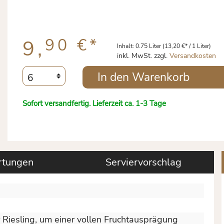
90 €
*
9,
Inhalt:
0.75 Liter
(13,20 €* / 1 Liter)
inkl. MwSt. zzgl.
Versandkosten
In den Warenkorb
Sofort versandfertig. Lieferzeit ca. 1-3 Tage
tungen
Serviervorschlag
r Riesling, um einer vollen Fruchtausprägung