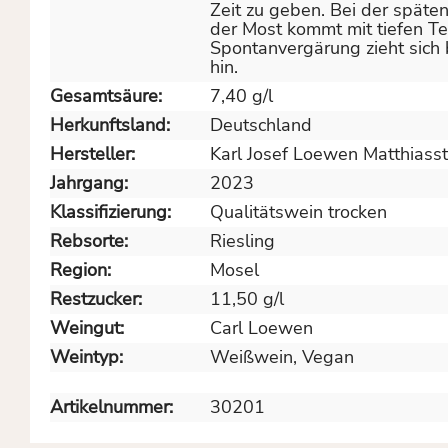
Zeit zu geben. Bei der späten
der Most kommt mit tiefen Te
Spontanvergärung zieht sich
hin.
Gesamtsäure:
7,40 g/l
Herkunftsland:
Deutschland
Hersteller:
Karl Josef Loewen Matthiass
Jahrgang:
2023
Klassifizierung:
Qualitätswein trocken
Rebsorte:
Riesling
Region:
Mosel
Restzucker:
11,50 g/l
Weingut:
Carl Loewen
Weintyp:
Weißwein
, Vegan
Artikelnummer:
30201