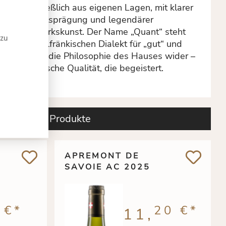
ausschließlich aus eigenen Lagen, mit klarer
Herkunftsprägung und legendärer
Handwerkskunst. Der Name „Quant“ steht
 zu
im moselfränkischen Dialekt für „gut“ und
spiegelt die Philosophie des Hauses wider –
authentische Qualität, die begeistert.
Ähnliche Produkte
APREMONT DE
SAVOIE AC 2025
 €
*
20 €
*
11,