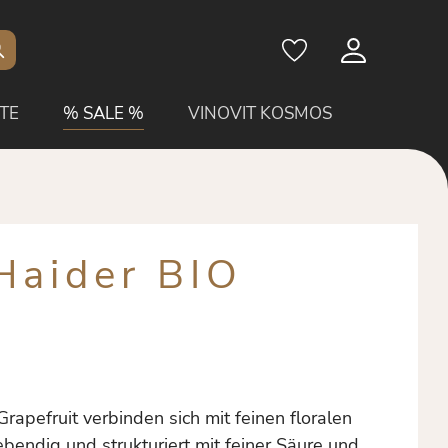
TE
% SALE %
VINOVIT KOSMOS
Haider BIO
apefruit verbinden sich mit feinen floralen
bendig und strukturiert mit feiner Säure und