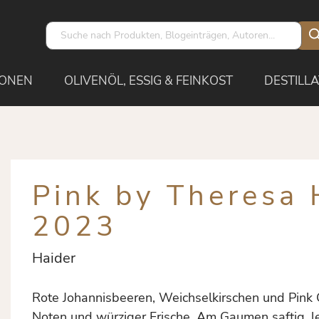
IONEN
OLIVENÖL, ESSIG & FEINKOST
DESTILLA
Pink by Theresa 
2023
Haider
Rote Johannisbeeren, Weichselkirschen und Pink Gr
Noten und würziger Frische. Am Gaumen saftig, le