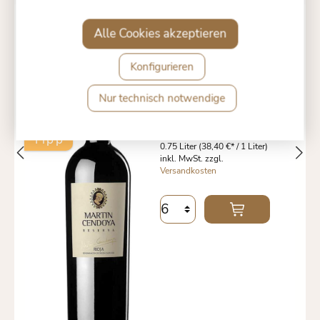
Alle Cookies akzeptieren
RIOJA RESERVA DO 2017
"MARTIN CENDOYA"
Konfigurieren
Nur technisch notwendige
80 €
*
28,
Tipp
0.75 Liter
(38,40 €* / 1 Liter)
inkl. MwSt. zzgl.
Versandkosten