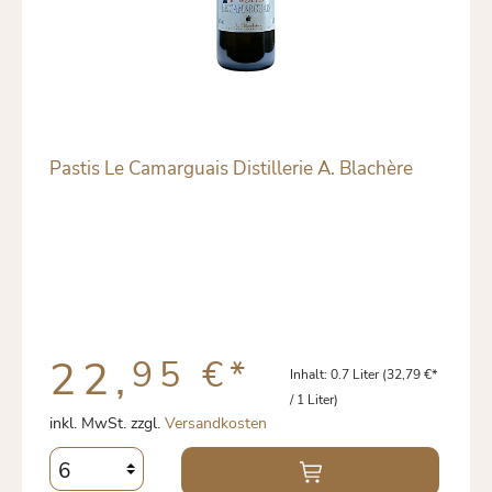
Pastis Le Camarguais Distillerie A. Blachère
22,
95 €
*
Inhalt:
0.7 Liter
(32,79 €*
/ 1 Liter)
inkl. MwSt. zzgl.
Versandkosten