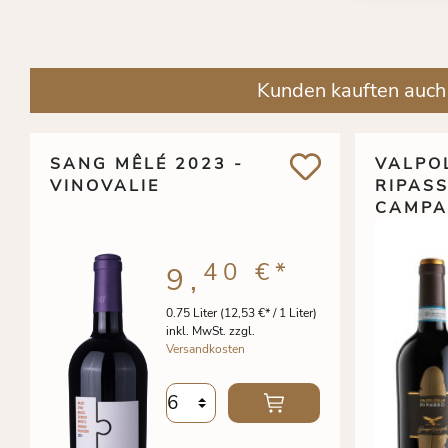
Kunden kauften auch
SANG MÊLÉ 2023 -
VALPO
VINOVALIE
RIPASS
CAMPA
40 €
*
9,
0.75 Liter
(12,53 €* / 1 Liter)
inkl. MwSt. zzgl.
Versandkosten