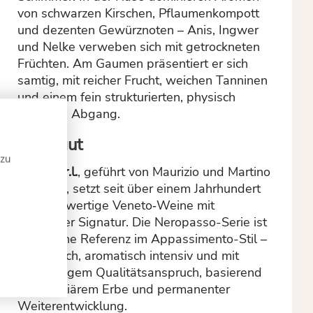
von schwarzen Kirschen, Pflaumenkompott
und dezenten Gewürznoten – Anis, Ingwer
und Nelke verweben sich mit getrockneten
Früchten. Am Gaumen präsentiert er sich
samtig, mit reicher Frucht, weichen Tanninen
und einem fein strukturierten, physisch
robusten Abgang.
Weingut
 zu
Mabis s.r.l.
, geführt von Maurizio und Martino
Biscardo, setzt seit über einem Jahrhundert
auf hochwertige Veneto‑Weine mit
regionaler Signatur. Die Neropasso-Serie ist
heute eine Referenz im Appassimento-Stil –
zugänglich, aromatisch intensiv und mit
beständigem Qualitätsanspruch, basierend
auf familiärem Erbe und permanenter
Weiterentwicklung.