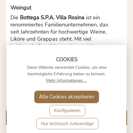
Weingut
Die
Bottega S.P.A. Villa Rosina
ist ein
renommiertes Familienunternehmen, das
seit Jahrzehnten für hochwertige Weine,
Liköre und Grappas steht. Mit viel
Leidenschaft und Innovationsgeist
kombiniert das Haus traditionelle
Destillationsmethoden mit modernen
Techniken. Qualität, Authentizität und ein
Diese Website verwendet Cookies, um eine
feines Gespür für die regionalen Rebsorten
bestmögliche Erfahrung bieten zu können.
Mehr Informationen ...
zeichnen die Arbeit des Unternehmens aus,
das weltweit Anerkennung genießt.
Alle Cookies akzeptieren
Konfigurieren
Kunden kauften auch
Nur technisch notwendige