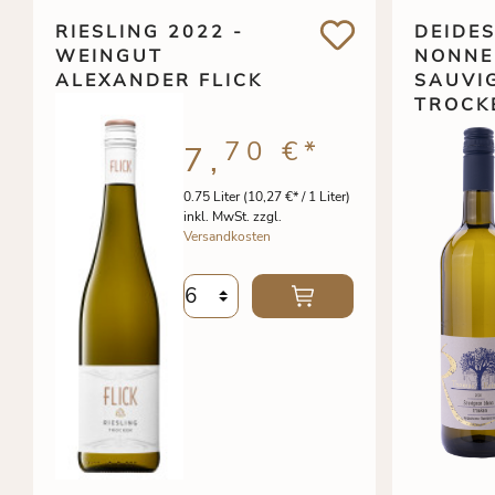
RIESLING 2022 -
DEIDE
WEINGUT
NONNE
ALEXANDER FLICK
SAUVI
TROCK
70 €
*
7,
0.75 Liter
(10,27 €* / 1 Liter)
inkl. MwSt. zzgl.
Versandkosten