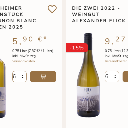
SHEIMER
DIE ZWEI 2022 -
NSTÜCK
WEINGUT
GNON BLANC
ALEXANDER FLICK
EN 2025
90 €
*
27
5,
9,
-15%
0.75 Liter
(7,87 €* / 1 Liter)
0.75 Liter
(12,3
inkl. MwSt. zzgl.
inkl. MwSt. zzg
Versandkosten
Versandkosten