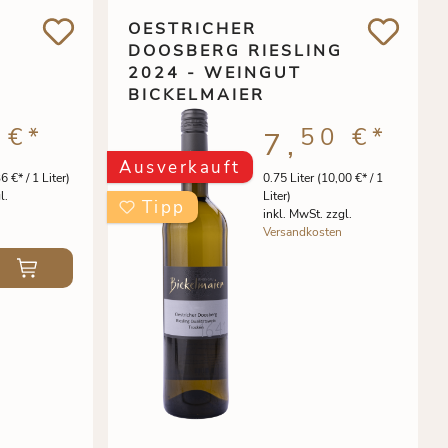
OESTRICHER
DOOSBERG RIESLING
2024 - WEINGUT
BICKELMAIER
 €
*
50 €
*
7,
Ausverkauft
6 €* / 1 Liter)
0.75 Liter
(10,00 €* / 1
l.
Liter)
Tipp
inkl. MwSt. zzgl.
Versandkosten