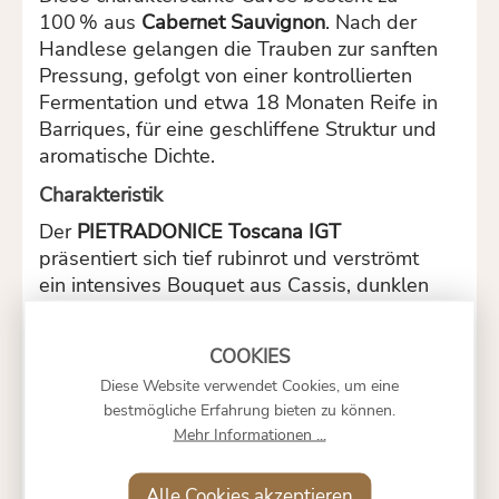
100 % aus
Cabernet Sauvignon
. Nach der
Handlese gelangen die Trauben zur sanften
Pressung, gefolgt von einer kontrollierten
Fermentation und etwa 18 Monaten Reife in
Barriques, für eine geschliffene Struktur und
aromatische Dichte.
Charakteristik
Der
PIETRADONICE Toscana IGT
präsentiert sich tief rubinrot und verströmt
ein intensives Bouquet aus Cassis, dunklen
Kirschen, würzigen Kräutern und leicht
rauchiger Tiefe. Am Gaumen überzeugt er
durch kraftvollen Körper, gehaltvolles
Diese Website verwendet Cookies, um eine
Fruchtspiel, elegante Tannine und einen
bestmögliche Erfahrung bieten zu können.
süßlich-mineralischen Nachhall, der lange
Mehr Informationen ...
nachklingt.
Weingut
Alle Cookies akzeptieren