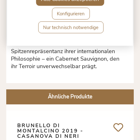
Casanova di Neri
zählt zu den führenden
Familienbetrieben in Montalcino und wurde
Konfigurieren
1971 gegründet. Heute führt Giacomo Neri
Nur technisch notwendige
mit kompromissloser Qualität und
nachhaltiger Weinbergsarbeit das Erbe
weiter. PIETRADONICE ist die
Spitzenrepräsentanz ihrer internationalen
Philosophie – ein Cabernet Sauvignon, den
ihr Terroir unverwechselbar prägt.
Ähnliche Produkte
BRUNELLO DI
MONTALCINO 2019 -
CASANOVA DI NERI