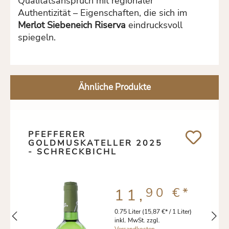
Qualitätsanspruch mit regionaler
Authentizität – Eigenschaften, die sich im
Merlot Siebeneich Riserva
eindrucksvoll
spiegeln.
Ähnliche Produkte
PFEFFERER
GOLDMUSKATELLER 2025
- SCHRECKBICHL
90 €
*
11,
0.75 Liter
(15,87 €* / 1 Liter)
inkl. MwSt. zzgl.