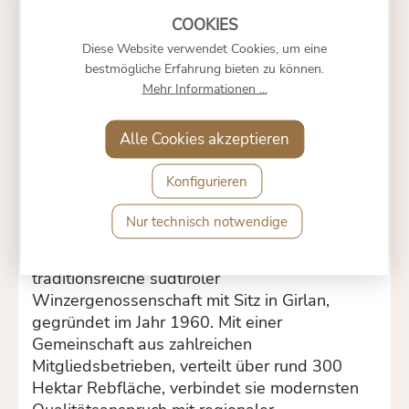
Charakteristik
Der
Merlot Siebeneich Riserva
offenbart ein
Diese Website verwendet Cookies, um eine
intensives Rubinrot im Glas. In der Nase
bestmögliche Erfahrung bieten zu können.
entfalten sich Aromen von reifen
Mehr Informationen ...
Waldbeeren und edler Zartbitterschokolade,
ergänzt durch eine komplexe
Alle Cookies akzeptieren
Gerbstoffstruktur. Insgesamt zeigt sich hier
ein eleganter Merlot mit gutem
Konfigurieren
Reifepotential.
Nur technisch notwendige
Weingut
Die
Kellerei Schreckbichl
ist eine
traditionsreiche südtiroler
Winzergenossenschaft mit Sitz in Girlan,
gegründet im Jahr 1960. Mit einer
Gemeinschaft aus zahlreichen
Mitgliedsbetrieben, verteilt über rund 300
Hektar Rebfläche, verbindet sie modernsten