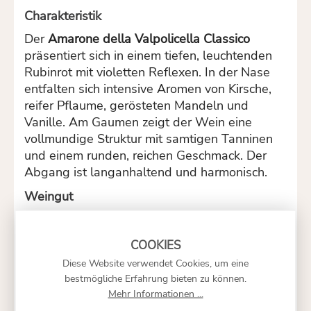
Charakteristik
Der
Amarone della Valpolicella Classico
präsentiert sich in einem tiefen, leuchtenden
Rubinrot mit violetten Reflexen.
In der Nase
entfalten sich intensive Aromen von Kirsche,
reifer Pflaume, gerösteten Mandeln und
Vanille.
Am Gaumen zeigt der Wein eine
vollmundige Struktur mit samtigen Tanninen
und einem runden, reichen Geschmack.
Der
Abgang ist langanhaltend und harmonisch.
Weingut
Campagnola
ist ein traditionsreiches
Weingut in der Valpolicella-Region, das seit
fünf Generationen von der Familie
Diese Website verwendet Cookies, um eine
Campagnola geführt wird.
Die Familie legt
bestmögliche Erfahrung bieten zu können.
großen Wert auf Nachhaltigkeit und Qualität
Mehr Informationen ...
im Weinbau.
Die Weinberge sind in den