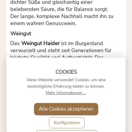
dichter Süße und gleichzeitig einer
belebenden Säure, die für Balance sorgt.
Der lange, komplexe Nachhall macht ihn zu
einem wahren Genusswein.
Weingut
Das
Weingut Haider
ist im Burgenland
verwurzelt und steht seit Generationen für
höchste Qualität und Authentizität. Der
Familienbetrieb legt großen Wert auf
nachhaltige Bewirtschaftung, Handarbeit
und schonende Verarbeitung der Trauben.
Diese Website verwendet Cookies, um eine
Vor allem bei edelsüßen Weinen wie
bestmögliche Erfahrung bieten zu können.
Beerenauslesen, Eisweinen und
Mehr Informationen ...
Trockenbeerenauslesen hat sich das
Weingut einen ausgezeichneten Namen
Alle Cookies akzeptieren
gemacht.
Konfigurieren