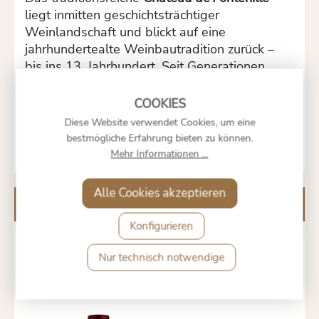
liegt inmitten geschichtsträchtiger
Weinlandschaft und blickt auf eine
jahrhundertealte Weinbautradition zurück –
bis ins 13. Jahrhundert. Seit Generationen
stehen hier nachhaltige Anbauformen,
präzise Kellerführung und klare Herkunft im
Fokus der Familie, die diesen zeitlosen
Diese Website verwendet Cookies, um eine
Bordeaux verkörpert.
bestmögliche Erfahrung bieten zu können.
Mehr Informationen ...
Alle Cookies akzeptieren
Kunden kauften auch
Konfigurieren
Nur technisch notwendige
BORDEAUX SUPÉRIEUR
AC 2021