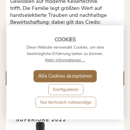
Gewölben auf moderne Kellertechnik
trifft. Die Familie legt größten Wert auf
handselektierte Trauben und nachhaltige
Bewirtschaftung; dabei gilt das Credo:
Respekt für die Natur als Schlüssel zur
Qualität. So bewahrt man typischen
Amarone-Charakter, ohne auf zeitgemäßes
Diese Website verwendet Cookies, um eine
Know‑how zu verzichten.
bestmögliche Erfahrung bieten zu können.
Mehr Informationen ...
Alle Cookies akzeptieren
Kunden kauften auch
Konfigurieren
Nur technisch notwendige
"PA RIONDO"
VALPOLICELLA RIPASSO
DOC CLASSICO
SUPERIORE 2022