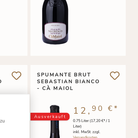
SPUMANTE BRUT
O
SEBASTIAN BIANCO
- CÀ MAIOL
0 €
*
90 €
*
12,
Ausverkauft
 zu
0 €* / 1
0.75 Liter
(17,20 €* / 1
Liter)
l.
inkl. MwSt. zzgl.
Versandkosten