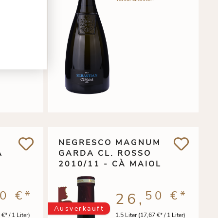
NEGRESCO MAGNUM
À
GARDA CL. ROSSO
2010/11 - CÀ MAIOL
0 €
*
50 €
*
26,
Ausverkauft
€* / 1 Liter)
1.5 Liter
(17,67 €* / 1 Liter)