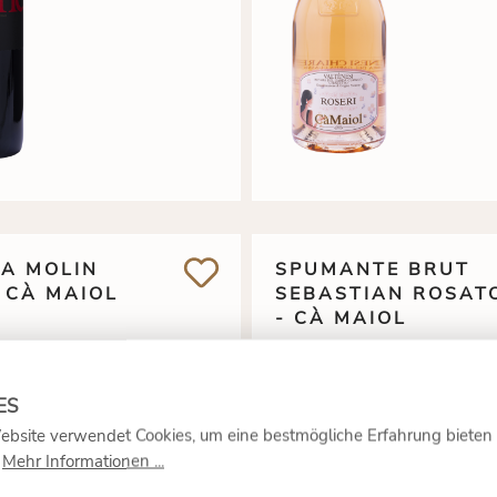
A MOLIN
SPUMANTE BRUT
- CÀ MAIOL
SEBASTIAN ROSAT
- CÀ MAIOL
90 €
*
9
16,
12,
uft
Ausverkauft
ebsite verwendet Cookies, um eine bestmögliche Erfahrung bieten
0.75 Liter
(22,53 €* / 1
0.75 Liter
(17,2
Liter)
Liter)
.
Mehr Informationen ...
inkl. MwSt. zzgl.
inkl. MwSt. zzg
Versandkosten
Versandkosten