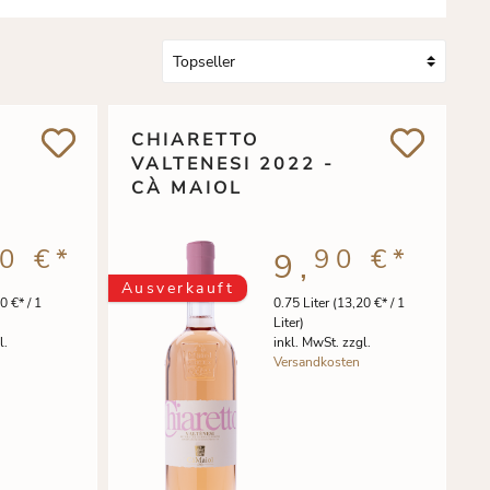
CHIARETTO
VALTENESI 2022 -
CÀ MAIOL
0 €
*
90 €
*
9,
Ausverkauft
0 €* / 1
0.75 Liter
(13,20 €* / 1
Liter)
l.
inkl. MwSt. zzgl.
Versandkosten