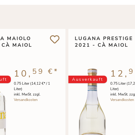
A MAIOLO
LUGANA PRESTIGE
- CÀ MAIOL
2021 - CÀ MAIOL
59 €
*
9
10,
12,
uft
Ausverkauft
0.75 Liter
(14,12 €* / 1
0.75 Liter
(17,2
Liter)
Liter)
inkl. MwSt. zzgl.
inkl. MwSt. zzg
Versandkosten
Versandkosten