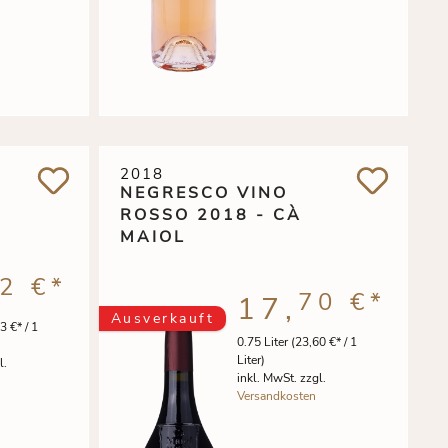
2018
NEGRESCO VINO
ROSSO 2018 - CÀ
MAIOL
2 €
*
70 €
*
17,
Ausverkauft
3 €* / 1
0.75 Liter
(23,60 €* / 1
Liter)
l.
inkl. MwSt. zzgl.
Versandkosten