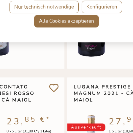
Nur technisch notwendige
Konfigurieren
Alle Cookies akzeptieren
 CONTATO
LUGANA PRESTIGE
NESI ROSSO
MAGNUM 2021 - C
- CÀ MAIOL
MAIOL
85 €
*
9
23,
27,
Ausverkauft
0.75 Liter
(31,80 €* / 1 Liter)
1.5 Liter
(18,60 