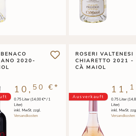
 BENACO
ROSERI VALTENESI
IANO 2020-
CHIARETTO 2021 -
IOL
CÀ MAIOL
50 €
*
1
10,
11,
uft
Ausverkauft
0.75 Liter
(14,00 €* / 1
0.75 Liter
(14,8
Liter)
Liter)
inkl. MwSt. zzgl.
inkl. MwSt. zzg
Versandkosten
Versandkosten