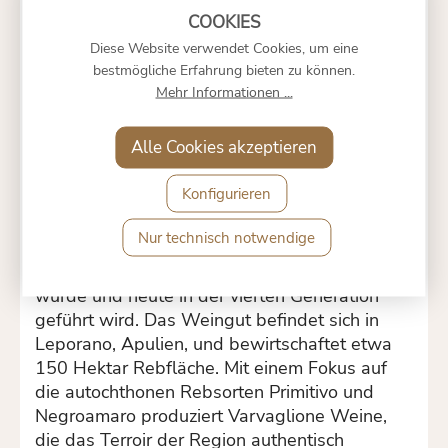
begleitet von würzigen Noten von Vanille,
Tabak und einem Hauch von Schokolade.
Diese Website verwendet Cookies, um eine
Am Gaumen zeigt der Wein eine
bestmögliche Erfahrung bieten zu können.
vollmundige Struktur mit samtigen Tanninen
Mehr Informationen ...
und einer ausgewogenen Säure.
Der
Abgang ist lang und harmonisch, mit einem
Alle Cookies akzeptieren
Hauch von Gewürzen und einem süßen
Nachklang.
Konfigurieren
Weingut
Nur technisch notwendige
Varvaglione 1921
ist ein traditionsreiches
Familienweingut, das 1921 gegründet
wurde und heute in der vierten Generation
geführt wird.
Das Weingut befindet sich in
Leporano, Apulien, und bewirtschaftet etwa
150 Hektar Rebfläche.
Mit einem Fokus auf
die autochthonen Rebsorten Primitivo und
Negroamaro produziert Varvaglione Weine,
die das Terroir der Region authentisch