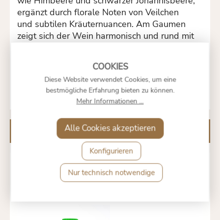
wie Himbeere und schwarzer Johannisbeere,
ergänzt durch florale Noten von Veilchen
und subtilen Kräuternuancen. Am Gaumen
zeigt sich der Wein harmonisch und rund mit
einer angenehmen Säurestruktur und
weichen Tanninen, die in einem
langanhaltenden, fruchtbetonten Abgang
Diese Website verwendet Cookies, um eine
münden.
bestmögliche Erfahrung bieten zu können.
Mehr Informationen ...
Alle Cookies akzeptieren
Kunden kauften auch
Konfigurieren
Nur technisch notwendige
ACEITE DE OLIVA
ARBEQUINA EXTRA
VIRGEN 2L