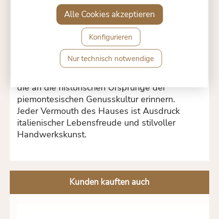
Weingut
Alle Cookies akzeptieren
Corsieri del Palio
steht für die Verbindung
Konfigurieren
von italienischer Weintradition mit der Kunst,
exklusive Wermuts und Liköre zu kreieren.
Nur technisch notwendige
Mit einem klaren Fokus auf Authentizität und
Qualität werden hier Rezepturen gepflegt,
die an die historischen Ursprünge der
piemontesischen Genusskultur erinnern.
Jeder Vermouth des Hauses ist Ausdruck
italienischer Lebensfreude und stilvoller
Handwerkskunst.
Kunden kauften auch