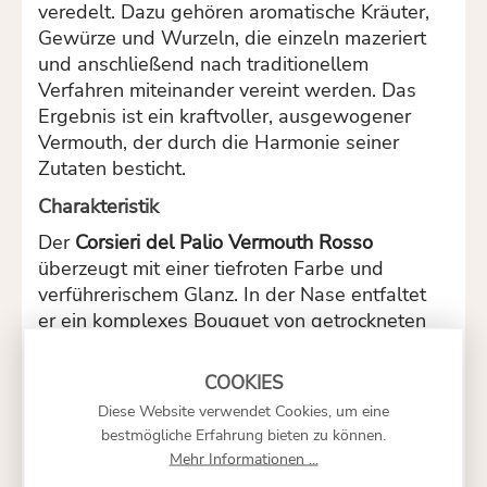
veredelt. Dazu gehören aromatische Kräuter,
Gewürze und Wurzeln, die einzeln mazeriert
und anschließend nach traditionellem
Verfahren miteinander vereint werden. Das
Ergebnis ist ein kraftvoller, ausgewogener
Vermouth, der durch die Harmonie seiner
Zutaten besticht.
Charakteristik
Der
Corsieri del Palio Vermouth Rosso
überzeugt mit einer tiefroten Farbe und
verführerischem Glanz. In der Nase entfaltet
er ein komplexes Bouquet von getrockneten
Kräutern, süßen Gewürzen, Vanille und einer
feinen Bitterkeit. Am Gaumen zeigt er sich
vollmundig, samtig und elegant, mit einer
Diese Website verwendet Cookies, um eine
perfekten Balance aus Süße, Würze und
bestmögliche Erfahrung bieten zu können.
herben Nuancen. Sein Abgang ist intensiv,
Mehr Informationen ...
anhaltend und vielschichtig.