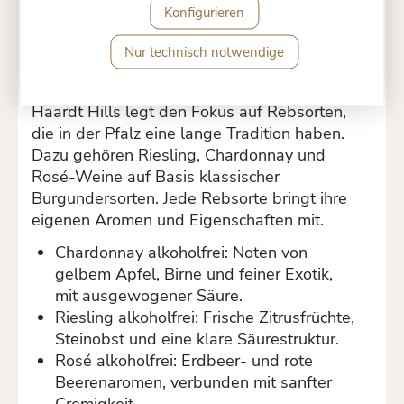
Trauben entwickeln hier eine klare Aromatik,
Konfigurieren
die im alkoholfreien Wein authentisch
erkennbar bleibt.
Nur technisch notwendige
Rebsorten und Vielfalt bei Haardt Hills
Haardt Hills legt den Fokus auf Rebsorten,
die in der Pfalz eine lange Tradition haben.
Dazu gehören Riesling, Chardonnay und
Rosé-Weine auf Basis klassischer
Burgundersorten. Jede Rebsorte bringt ihre
eigenen Aromen und Eigenschaften mit.
Chardonnay alkoholfrei: Noten von
gelbem Apfel, Birne und feiner Exotik,
mit ausgewogener Säure.
Riesling alkoholfrei: Frische Zitrusfrüchte,
Steinobst und eine klare Säurestruktur.
Rosé alkoholfrei: Erdbeer- und rote
Beerenaromen, verbunden mit sanfter