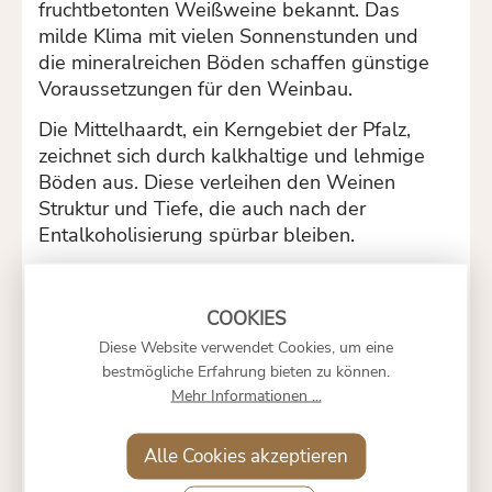
fruchtbetonten Weißweine bekannt. Das
milde Klima mit vielen Sonnenstunden und
die mineralreichen Böden schaffen günstige
Voraussetzungen für den Weinbau.
Die Mittelhaardt, ein Kerngebiet der Pfalz,
zeichnet sich durch kalkhaltige und lehmige
Böden aus. Diese verleihen den Weinen
Struktur und Tiefe, die auch nach der
Entalkoholisierung spürbar bleiben.
Familiengeführte Betriebe prägen die
Region. Sie setzen auf nachhaltige
Bewirtschaftung und sorgfältige Pflege der
Diese Website verwendet Cookies, um eine
Weinberge. Dadurch bleibt die Verbindung
bestmögliche Erfahrung bieten zu können.
von Herkunft, Qualität und Handwerk
Mehr Informationen ...
erhalten.
Besonders Chardonnay und Riesling
Alle Cookies akzeptieren
profitieren von diesen Bedingungen. Die