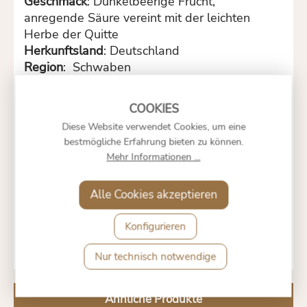
Geschmack
: Dunkelbeerige Frucht,
anregende Säure vereint mit der leichten
Herbe der Quitte
Herkunftsland
: Deutschland
Region
: Schwaben
Hergestellt aus schwäbischem Wiesenobst
Durchschnittliche Nährwerte pro 100ml:
Energie
: 212,6KJ / 50,3 kcal
Diese Website verwendet Cookies, um eine
Fett
: 0 g
bestmögliche Erfahrung bieten zu können.
davon gesättigte Fettsäuren
: 0 g
Mehr Informationen ...
Kohlehydrate :
10,9 g
Davon Zucker :
10,0 g
Alle Cookies akzeptieren
Eiweiß :
0 g
Salz :
0 g
Konfigurieren
Nur technisch notwendige
Ähnliche Produkte