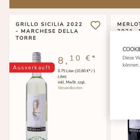
GRILLO SICILIA 2022
MERLOT
- MARCHESE DELLA
2021-
TORRE
DELLA
10 €
*
8,
Diese W
können
Ausverkauft
Ausverk
0.75 Liter
(10,80 €* / 1
Liter)
inkl. MwSt. zzgl.
Versandkosten