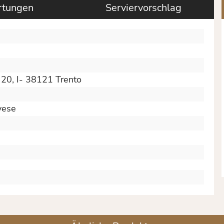
tungen
Serviervorschlag
k 20, I- 38121 Trento
vese