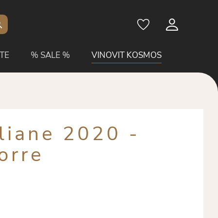
TE
% SALE %
VINOVIT KOSMOS
iliane 2020 -
orre