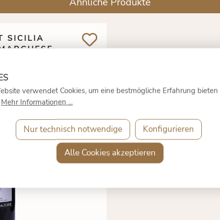
Ähnliche Produkte
 SICILIA
 MARCHESE
 TORRE
20 €
*
ebsite verwendet Cookies, um eine bestmögliche Erfahrung bieten
7,
.
Mehr Informationen ...
auft
0.75 Liter
(9,60 €* / 1
Liter)
Nur technisch notwendige
Konfigurieren
inkl. MwSt. zzgl.
Versandkosten
Alle Cookies akzeptieren