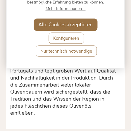
die die Qualität dieses Öls unterstreicht.
bestmögliche Erfahrung bieten zu können.
Mehr Informationen ...
Hersteller / Manufaktur
Hergestellt wird dieses Olivenöl von der
Alle Cookies akzeptieren
Cooperativa Agrícola de Beja e Brinches,
einer Genossenschaft, die 2008 durch die
Konfigurieren
Fusion der Cooperativa Agrícola de Beja und
der Cooperativa Agrícola de Brinches
Nur technisch notwendige
gegründet wurde. Diese Genossenschaft gilt
als eine der größten im Agrarsektor
Portugals und legt großen Wert auf Qualität
und Nachhaltigkeit in der Produktion. Durch
die Zusammenarbeit vieler lokaler
Olivenbauern wird sichergestellt, dass die
Tradition und das Wissen der Region in
jedes Fläschchen dieses Olivenöls
einfließen.