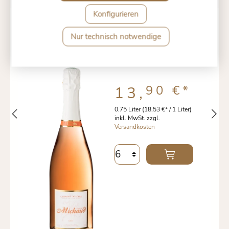
Konfigurieren
CREMANT DE LOIRE ROSÉ
Nur technisch notwendige
90 €
*
13,
0.75 Liter
(18,53 €* / 1 Liter)
inkl. MwSt. zzgl.
Versandkosten