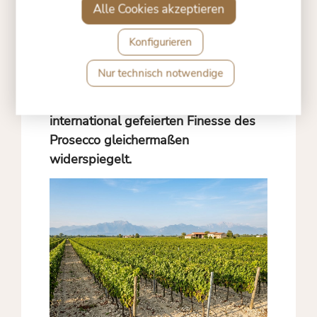
Weinberge. Was als Vision begann,
Alle Cookies akzeptieren
wird heute mit derselben Hingabe
Konfigurieren
fortgeführt – ein Bekenntnis zu Ort
und Herkunft, das sich im
Nur technisch notwendige
respektvollen Umgang mit
autochthonen Rebsorten und in der
international gefeierten Finesse des
Prosecco gleichermaßen
widerspiegelt.