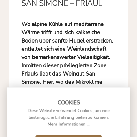
SAN SIMONE – FRIAUL
Wo alpine Kühle auf mediterrane
Wärme trifft und sich kalkreiche
Böden über sanfte Hügel erstrecken,
entfaltet sich eine Weinlandschaft
von bemerkenswerter Vielseitigkeit.
Inmitten dieser privilegierten Zone
Friauls liegt das Weingut San
Simone. Hier, wo das Mikroklima
zwischen Alpenvorland und
adriatischer Küste ideale
Bedingungen für kraftvolle Rotweine
Diese Website verwendet Cookies, um eine
wie auch für elegante Weißweine
bestmögliche Erfahrung bieten zu können.
schafft, bewirtschaftet die Familie
Mehr Informationen ...
Brisotto seit vier Generationen ihre