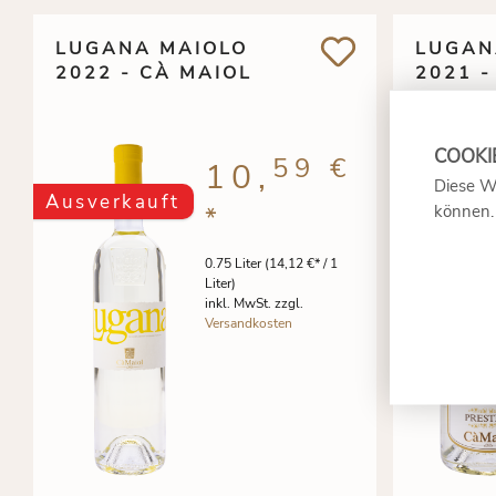
LUGANA MAIOLO
LUGAN
2022 - CÀ MAIOL
2021 -
59 €
10,
Diese W
Ausverkauft
Ausverk
können
*
0.75 Liter
(14,12 €* / 1
Liter)
inkl. MwSt. zzgl.
Versandkosten