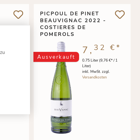
PICPOUL DE PINET
I
BEAUVIGNAC 2022 -
COSTIERES DE
POMEROLS
9 €
*
32 €
*
7,
 zu
Ausverkauft
7,99 €* / 1
0.75 Liter
(9,76 €* / 1
Liter)
 zzgl.
inkl. MwSt. zzgl.
ten
Versandkosten