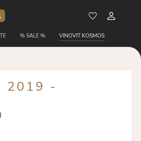
TE
% SALE %
VINOVIT KOSMOS
e 2019 -
a