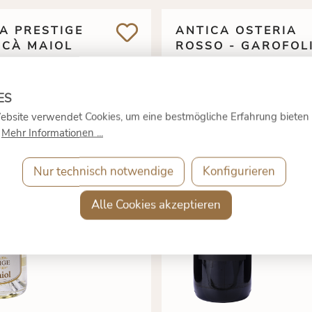
A PRESTIGE
ANTICA OSTERIA
 CÀ MAIOL
ROSSO - GAROFOL
90 €
9
12,
5,
ebsite verwendet Cookies, um eine bestmögliche Erfahrung bieten
auft
Ausverkauft
.
Mehr Informationen ...
*
0.75 Liter
(
Liter)
inkl. MwSt.
0.75 Liter
(17,20 €* / 1
Nur technisch notwendige
Konfigurieren
Versandkos
Liter)
inkl. MwSt. zzgl.
Alle Cookies akzeptieren
Versandkosten