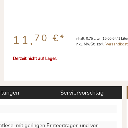
70 €
*
11,
Inhalt:
0.75 Liter
(15,60 €* / 1 Liter
inkl. MwSt. zzgl.
Versandkost
Derzeit nicht auf Lager.
tungen
Serviervorschlag
tlese, mit geringen Ernteerträgen und von