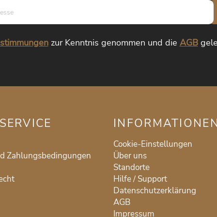
E-
Mail-
Adresse*
estimmungen
zur Kenntnis genommen und die
AGB
gele
SERVICE
INFORMATIONE
Cookie-Einstellungen
nd Zahlungsbedingungen
Über uns
Standorte
echt
Hilfe / Support
Datenschutzerklärung
AGB
Impressum