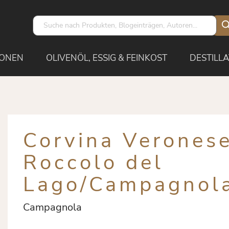
IONEN
OLIVENÖL, ESSIG & FEINKOST
DESTILLA
Corvina Verones
Roccolo del
Lago/Campagnol
Campagnola