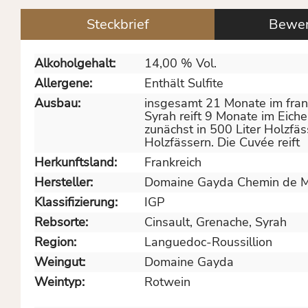
Steckbrief
Bewer
Alkoholgehalt:
14,00 % Vol.
Allergene:
Enthält Sulfite
Ausbau:
insgesamt 21 Monate im franz
Syrah reift 9 Monate im Eiche
zunächst in 500 Liter Holzfäs
Holzfässern. Die Cuvée reift
Herkunftsland:
Frankreich
Hersteller:
Domaine Gayda Chemin de Mo
Klassifizierung:
IGP
Rebsorte:
Cinsault
, Grenache
, Syrah
Region:
Languedoc-Roussillion
Weingut:
Domaine Gayda
Weintyp:
Rotwein