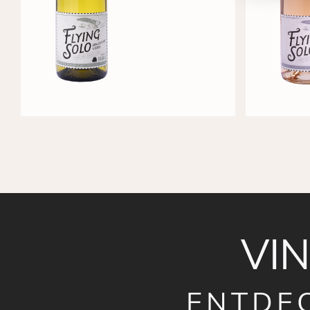
VI
ENTDE