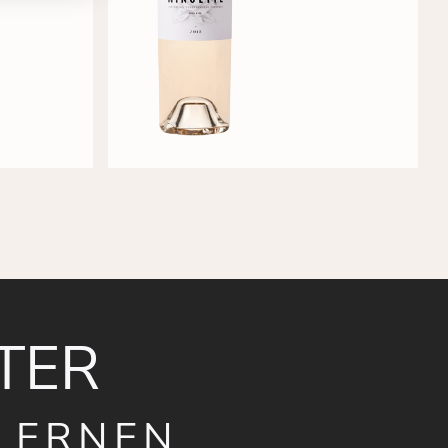
TER
LERNEN