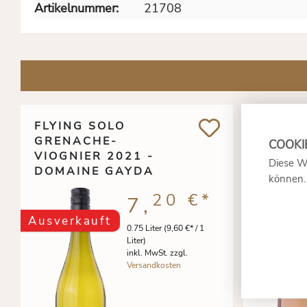
Artikelnummer:
21708
FLYING SOLO
FLYING
GRENACHE-
2021 
VIOGNIER 2021 -
GAYDA
Diese W
DOMAINE GAYDA
können
20 €
*
7,
Ausverkauft
Ausverk
0.75 Liter
(9,60 €* / 1
Liter)
inkl. MwSt. zzgl.
Versandkosten