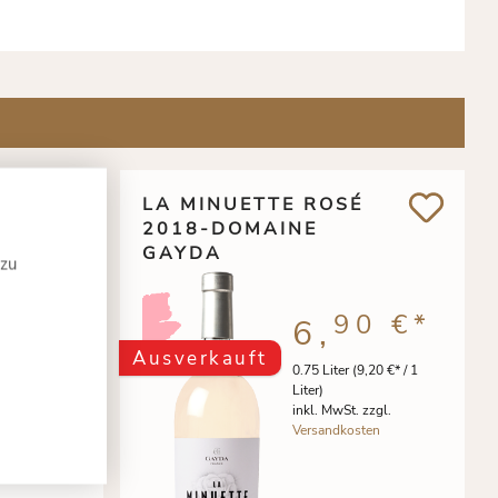
LA MINUETTE ROSÉ
0
2018-DOMAINE
GAYDA
 zu
5 €
*
90 €
*
6,
Ausverkauft
10,47 €* / 1
0.75 Liter
(9,20 €* / 1
Liter)
 zzgl.
inkl. MwSt. zzgl.
ten
Versandkosten