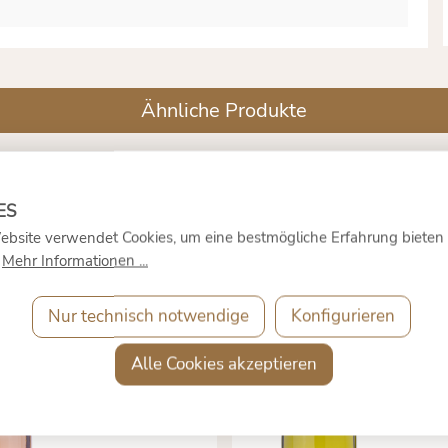
Ähnliche Produkte
 SOLO ROSÉ
CEPAGE
- DOMAINE
CHARDONNAY 202
- DOMAINE GAYDA
ebsite verwendet Cookies, um eine bestmögliche Erfahrung bieten
.
Mehr Informationen ...
20 €
*
8
7,
7,
Nur technisch notwendige
Konfigurieren
auft
Ausverkauft
0.75 Liter
(9,60 €* / 1
0.75 Liter
(
Liter)
Liter)
Alle Cookies akzeptieren
inkl. MwSt. zzgl.
inkl. MwSt.
Versandkosten
Versandkos