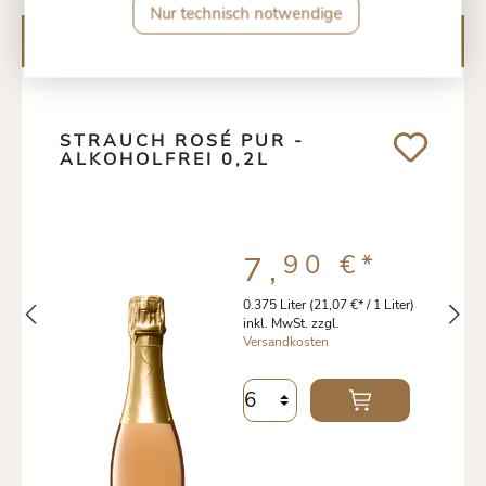
Nur technisch notwendige
Kunden kauften auch
STRAUCH ROSÉ PUR -
ALKOHOLFREI 0,2L
90 €
*
7,
0.375 Liter
(21,07 €* / 1 Liter)
inkl. MwSt. zzgl.
Versandkosten