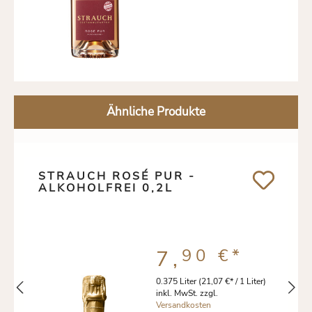
Ähnliche Produkte
STRAUCH ROSÉ PUR -
ALKOHOLFREI 0,2L
90 €
*
7,
0.375 Liter
(21,07 €* / 1 Liter)
inkl. MwSt. zzgl.
Versandkosten