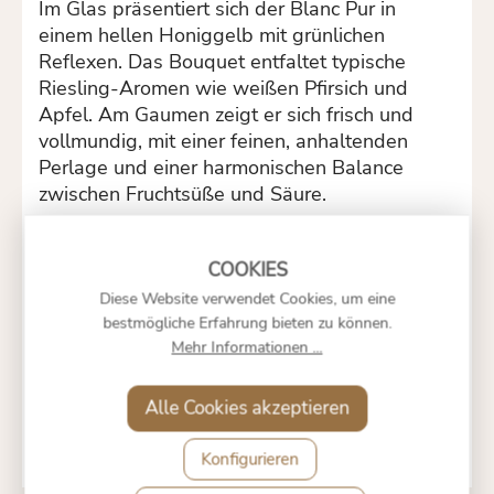
Im Glas präsentiert sich der Blanc Pur in
einem hellen Honiggelb mit grünlichen
Reflexen. Das Bouquet entfaltet typische
Riesling-Aromen wie weißen Pfirsich und
Apfel. Am Gaumen zeigt er sich frisch und
vollmundig, mit einer feinen, anhaltenden
Perlage und einer harmonischen Balance
zwischen Fruchtsüße und Säure.
Besondere Merkmale
Dieser alkoholfreie Schaumwein ist nicht nur
alkoholfrei (weniger als 0,5 % vol.), sondern
Diese Website verwendet Cookies, um eine
auch biologisch und vegan produziert. Diese
bestmögliche Erfahrung bieten zu können.
Eigenschaften machen ihn zu einer
Mehr Informationen ...
bewussten Wahl für Genießer, die Wert auf
Nachhaltigkeit und ethische
Alle Cookies akzeptieren
Produktionsweisen legen.
Konfigurieren