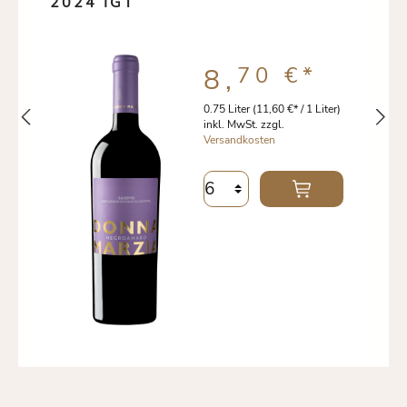
2024 IGT
70 €
*
8,
0.75 Liter
(11,60 €* / 1 Liter)
inkl. MwSt. zzgl.
Versandkosten