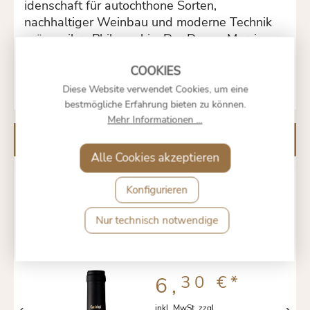
idenschaft für autochthone Sorten,
nachhaltiger Weinbau und moderne Technik
prägen ihre Philosophie. Der Donna Marzia
steht exemplarisch für ihre kompromisslose
Qualität und regionale Identität.
Diese Website verwendet Cookies, um eine
bestmögliche Erfahrung bieten zu können.
Mehr Informationen ...
Kunden kauften auch
Alle Cookies akzeptieren
Konfigurieren
CANTALUPI PRIMITIVO
SALENTO 2021 IGP
Nur technisch notwendige
30 €
*
6,
inkl. MwSt. zzgl.