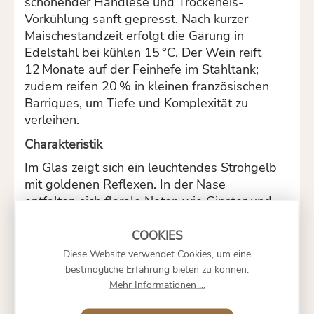
schonender Handlese und Trockeneis-
Vorkühlung sanft gepresst. Nach kurzer
Maischestandzeit erfolgt die Gärung in
Edelstahl bei kühlen 15 °C. Der Wein reift
12 Monate auf der Feinhefe im Stahltank;
zudem reifen 20 % in kleinen französischen
Barriques, um Tiefe und Komplexität zu
verleihen.
Charakteristik
Im Glas zeigt sich ein leuchtendes Strohgelb
mit goldenen Reflexen. In der Nase
entfalten sich florale Noten wie Ginster und
Holunder, ergänzt um mineralische und
maritime Nuancen sowie feine Vanilletöne.
Am Gaumen überzeugt dieser Riserva mit
Diese Website verwendet Cookies, um eine
Struktur, ausgewogener Frische, markanter
bestmögliche Erfahrung bieten zu können.
Säure, salziger Spannung und elegantem
Mehr Informationen ...
Nachhall.