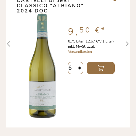
CASTELLI DI JESI
CLASSICO "ALBIANO"
2024 DOC
50 €
*
9,
0.75 Liter
(12,67 €* / 1 Liter)
inkl. MwSt. zzgl.
Versandkosten