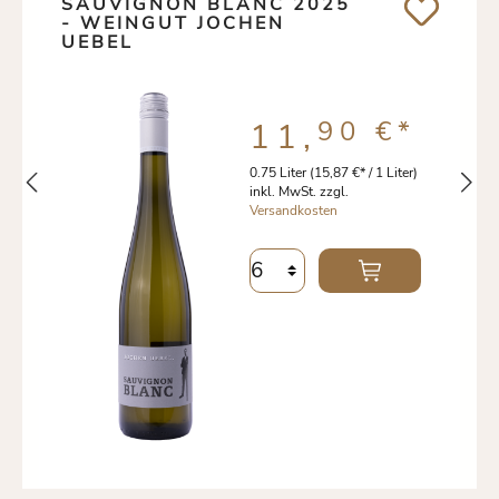
SAUVIGNON BLANC 2025
- WEINGUT JOCHEN
UEBEL
90 €
*
11,
0.75 Liter
(15,87 €* / 1 Liter)
inkl. MwSt. zzgl.
Versandkosten