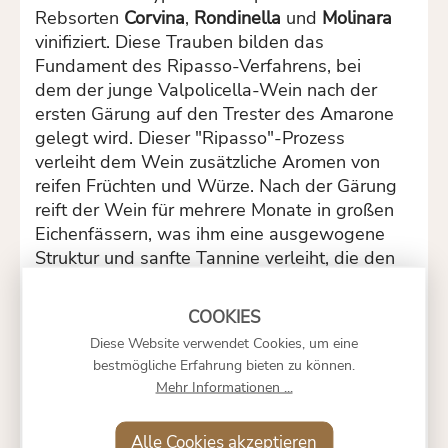
Rebsorten
Corvina
,
Rondinella
und
Molinara
vinifiziert. Diese Trauben bilden das
Fundament des Ripasso-Verfahrens, bei
dem der junge Valpolicella-Wein nach der
ersten Gärung auf den Trester des Amarone
gelegt wird. Dieser "Ripasso"-Prozess
verleiht dem Wein zusätzliche Aromen von
reifen Früchten und Würze. Nach der Gärung
reift der Wein für mehrere Monate in großen
Eichenfässern, was ihm eine ausgewogene
Struktur und sanfte Tannine verleiht, die den
Wein in seiner Eleganz und Komplexität
verstärken.
Charakteristik
Diese Website verwendet Cookies, um eine
bestmögliche Erfahrung bieten zu können.
Im Glas zeigt der
Costa Regale Valpolicella
Mehr Informationen ...
Ripasso DOC
ein tiefes Rubinrot mit
leuchtenden Reflexen. Das Bouquet ist
Alle Cookies akzeptieren
komplex und verführerisch, mit Aromen von