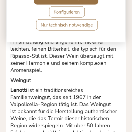
roten Früchten wie Kirschen und Himbeeren,
Konfigurieren
die von würzigen Noten von Pfeffer und Zimt
begleitet werden. Am Gaumen ist der Wein
Nur technisch notwendige
weich und rund, mit gut integrierten
Tanninen und einer eleganten Frische. Das
Finish ist lang und angenehm, mit einer
leichten, feinen Bitterkeit, die typisch für den
Ripasso-Stil ist. Dieser Wein überzeugt mit
seiner Harmonie und seinem komplexen
Aromenspiel.
Weingut
Lenotti
ist ein traditionsreiches
Familienweingut, das seit 1967 in der
Valpolicella-Region tätig ist. Das Weingut
ist bekannt für die Herstellung authentischer
Weine, die das Terroir dieser historischen
Region widerspiegeln. Mit über 50 Jahren