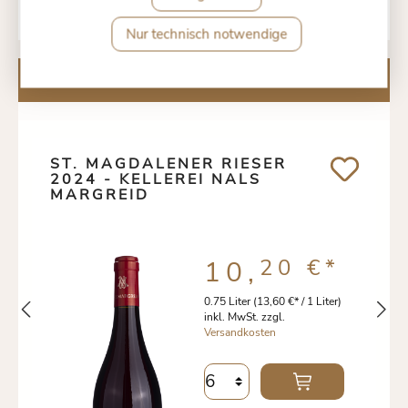
Nur technisch notwendige
Kunden kauften auch
ST. MAGDALENER RIESER
2024 - KELLEREI NALS
MARGREID
20 €
*
10,
0.75 Liter
(13,60 €* / 1 Liter)
inkl. MwSt. zzgl.
Versandkosten