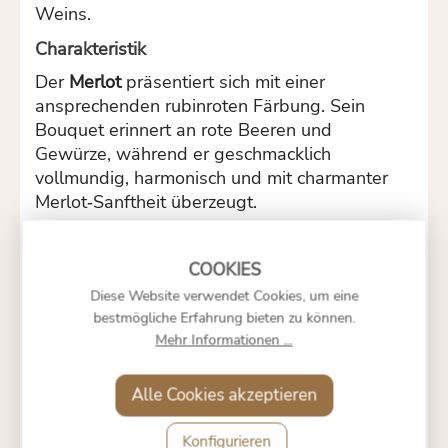
Weins.
Charakteristik
Der
Merlot
präsentiert sich mit einer
ansprechenden rubinroten Färbung. Sein
Bouquet erinnert an rote Beeren und
Gewürze, während er geschmacklich
vollmundig, harmonisch und mit charmanter
Merlot‑Sanftheit überzeugt.
Weingut
Die
Kellerei Schreckbichl
ist eine
renommierte Südtiroler
Diese Website verwendet Cookies, um eine
Winzergenossenschaft mit einem starken
bestmögliche Erfahrung bieten zu können.
Fokus auf regionale Vielfalt und hohe
Mehr Informationen ...
Qualitätsstandards. Sie verbindet moderne
Weinbautraditionen mit nachhaltigen
Alle Cookies akzeptieren
Prinzipien – ein Fundament, das auch beim
Merlot
deutlich spürbar ist.
Konfigurieren