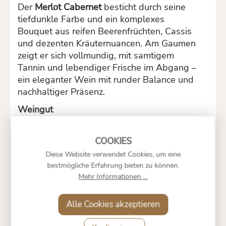
Der
Merlot Cabernet
besticht durch seine
tiefdunkle Farbe und ein komplexes
Bouquet aus reifen Beerenfrüchten, Cassis
und dezenten Kräuternuancen. Am Gaumen
zeigt er sich vollmundig, mit samtigem
Tannin und lebendiger Frische im Abgang –
ein eleganter Wein mit runder Balance und
nachhaltiger Präsenz.
Weingut
Die
Domaine de Montredon
steht für
hochwertige Weinproduktion im Languedoc
und setzt auf naturnahe Anbautechniken
Diese Website verwendet Cookies, um eine
sowie traditionelle Handarbeit im Rebberg.
bestmögliche Erfahrung bieten zu können.
Mit einem ausgeprägten Augenmerk auf
Mehr Informationen ...
Herkunft und Qualität schafft sie Weine, die
sowohl die regionale Bodenstruktur als auch
Alle Cookies akzeptieren
den Charakter der Rebsorten authentisch
reflektieren.