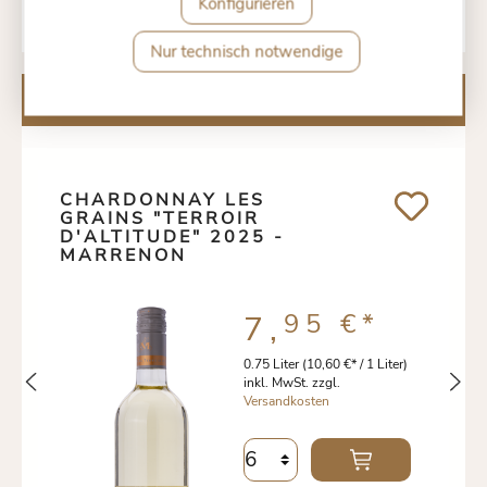
Konfigurieren
Nur technisch notwendige
Kunden kauften auch
CHARDONNAY LES
GRAINS "TERROIR
D'ALTITUDE" 2025 -
MARRENON
95 €
*
7,
0.75 Liter
(10,60 €* / 1 Liter)
inkl. MwSt. zzgl.
Versandkosten