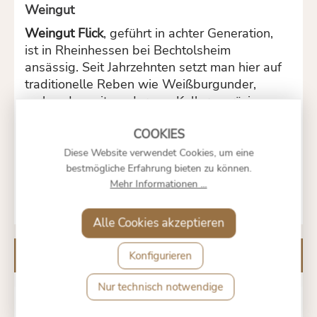
Weingut
Weingut Flick
, geführt in achter Generation,
ist in Rheinhessen bei Bechtolsheim
ansässig. Seit Jahrzehnten setzt man hier auf
traditionelle Reben wie Weißburgunder,
verbunden mit modernem Keller – präzise
gearbeitet, traditionsbewusst und
trinkfreudig in Stil und Preis. Der
Weissburgunder ist eine feste Größe im
Diese Website verwendet Cookies, um eine
Sortiment und steht für regional geprägte
bestmögliche Erfahrung bieten zu können.
Mehr Informationen ...
Qualität.
Alle Cookies akzeptieren
Kunden kauften auch
Konfigurieren
Nur technisch notwendige